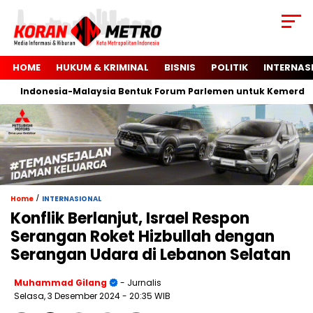
HOME
HUKUM & KRIMINAL
BISNIS
POLITIK
INTERNAS
Indonesia-Malaysia Bentuk Forum Parlemen untuk Kemerdekaan 
/
Home
INTERNASIONAL
Konflik Berlanjut, Israel Respon
Serangan Roket Hizbullah dengan
Serangan Udara di Lebanon Selatan
Muhammad Gilang
- Jurnalis
Selasa, 3 Desember 2024
- 20:35 WIB