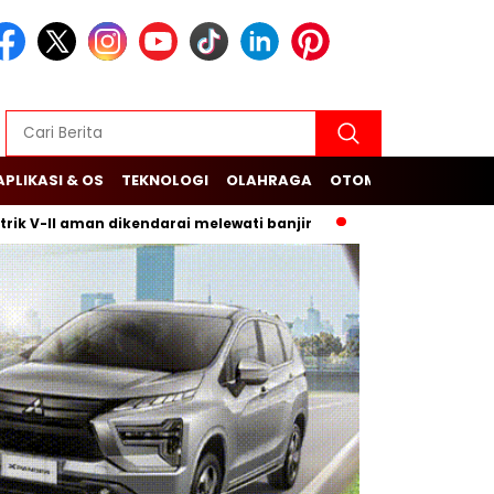
APLIKASI & OS
TEKNOLOGI
OLAHRAGA
OTOMOTIF
I aman dikendarai melewati banjir
Budi Arie Setiadi dan Du