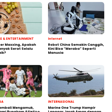
YLE & ENTERTAINMENT
Internet
ber Maxxing, Apakah
Robot China Semakin Canggih,
anyak Serat Selalu
Kini Bisa “Meraba” Seperti
aik?
Manusia
GA
INTERNASIONAL
Kembali Mengamuk,
Marine One Trump Hampir
iami Bungkam Atletico
Langgar Jarak Aman dengan