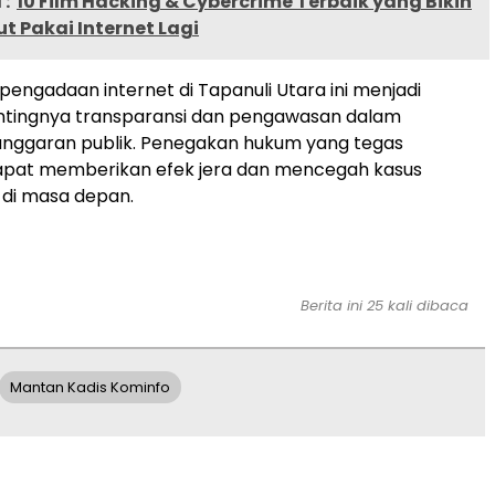
:
10 Film Hacking & Cybercrime Terbaik yang Bikin
 Pakai Internet Lagi
 pengadaan internet di Tapanuli Utara ini menjadi
ntingnya transparansi dan pengawasan dalam
anggaran publik. Penegakan hukum yang tegas
apat memberikan efek jera dan mencegah kasus
i di masa depan.
Berita ini 25 kali dibaca
Mantan Kadis Kominfo