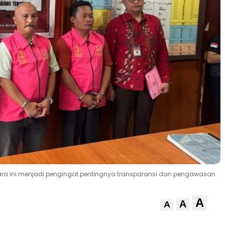
tara ini menjadi pengingat pentingnya transparansi dan pengawasan
A
A
A