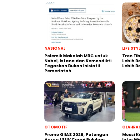
NASIONAL
LIFE ST
Polemik Makalah MBG untuk
Tren Fi
Nobel, Istana dan Kemendikti
Lebih B
Tegaskan Bukan Inisiatif
Lebih B
Pemerintah
OTOMOTIF
OLAHRA
Promo GIIAS 2026, Potongan
Messi 
Harga LSUV Capai Puluhan
Inter M