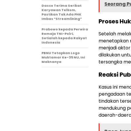
Seorang P
Dasco Terima Serikat
Karyawan Telkom,
Pastikan Tak Ada PHK
Imbas “Streamlining”
Proses Hu
Prabowo kepada Perwira
Setelah melal
Remaja TNI-Polri,
Setialah kepada Rakyat
menetapkan ma
Indonesia
menjadi akto
PBNU Tetapkan Logo
dilakukan un
Muktamar Ke-35 NU, Ini
tersangka mel
Maknanya
Reaksi Pub
Kasus ini men
pengadaan tek
tindakan ters
mendukung pen
daerah-daera