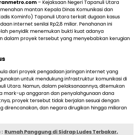
oranmetro.com
– Kejaksaan Negeri Tapanuli Utara
h menahan mantan Kepala Dinas Komunikasi dan
Kadis Kominfo) Tapanuli Utara terkait dugaan kasus
aan internet senilai Rp2,8 miliar. Penahanan ini
elah penyidik menemukan bukti kuat adanya
 dalam proyek tersebut yang menyebabkan kerugian
us
mula dari proyek pengadaan jaringan internet yang
gunakan untuk mendukung infrastruktur komunikasi di
uli Utara. Namun, dalam pelaksanaannya, ditemukan
nya mark-up anggaran dan penyalahgunaan dana
tnya, proyek tersebut tidak berjalan sesuai dengan
ang direncanakan, dan negara dirugikan hingga miliaran
:
Rumah Panggung di Sidrap Ludes Terbakar,