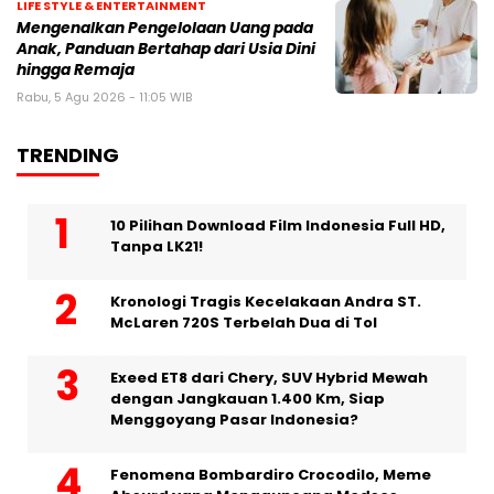
LIFE STYLE & ENTERTAINMENT
Mengenalkan Pengelolaan Uang pada
Anak, Panduan Bertahap dari Usia Dini
hingga Remaja
Rabu, 5 Agu 2026 - 11:05 WIB
TRENDING
10 Pilihan Download Film Indonesia Full HD,
Tanpa LK21!
Kronologi Tragis Kecelakaan Andra ST.
McLaren 720S Terbelah Dua di Tol
Exeed ET8 dari Chery, SUV Hybrid Mewah
dengan Jangkauan 1.400 Km, Siap
Menggoyang Pasar Indonesia?
Fenomena Bombardiro Crocodilo, Meme