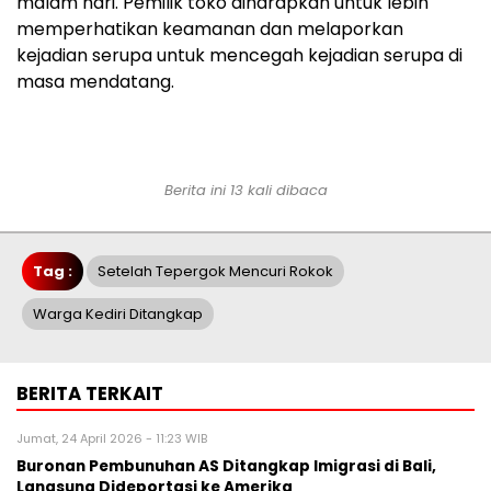
malam hari. Pemilik toko diharapkan untuk lebih
memperhatikan keamanan dan melaporkan
kejadian serupa untuk mencegah kejadian serupa di
masa mendatang.
Berita ini 13 kali dibaca
Tag :
Setelah Tepergok Mencuri Rokok
Warga Kediri Ditangkap
BERITA TERKAIT
Jumat, 24 April 2026 - 11:23 WIB
Buronan Pembunuhan AS Ditangkap Imigrasi di Bali,
Langsung Dideportasi ke Amerika