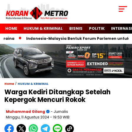
HOME
HUKUM & KRIMINAL
BISNIS
POLITIK
INTERNAS
aina
Indonesia-Malaysia Bentuk Forum Parlemen untuk Kem
/
Home
HUKUM & KRIMINAL
Warga Kediri Ditangkap Setelah
Kepergok Mencuri Rokok
Muhammad Gilang
- Jurnalis
Minggu, 11 Agustus 2024
- 19:53 WIB