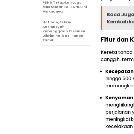
PBNU Tetapkan Logo
Muktamar Ke-35 NU, Ini
Maknanya
Baca Juga 
Kembali ke
Hotman, Febrie
Adriansyah
Kebanggaan Presiden
Dikriminalisasi Tanpa
Fitur dan
Pamit
Kereta tanpa r
canggih, term
Kecepatan 
hingga 500 
memangkas w
Kenyaman
menghilang
perjalanan y
meningkatk
kecelakaan 