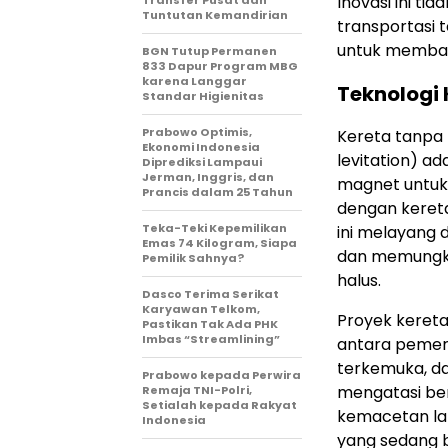
Inovasi ini t
Tuntutan Kemandirian
transportasi t
untuk membang
BGN Tutup Permanen
833 Dapur Program MBG
karena Langgar
Teknologi 
Standar Higienitas
Prabowo Optimis,
Kereta tanpa 
Ekonomi Indonesia
levitation) a
Diprediksi Lampaui
Jerman, Inggris, dan
magnet untuk
Prancis dalam 25 Tahun
dengan kereta
Teka-Teki Kepemilikan
ini melayang 
Emas 74 Kilogram, Siapa
dan memungkin
Pemilik Sahnya?
halus.
Dasco Terima Serikat
Karyawan Telkom,
Proyek kereta
Pastikan Tak Ada PHK
Imbas “Streamlining”
antara pemeri
terkemuka, da
Prabowo kepada Perwira
mengatasi ber
Remaja TNI-Polri,
Setialah kepada Rakyat
kemacetan lal
Indonesia
yang sedang 