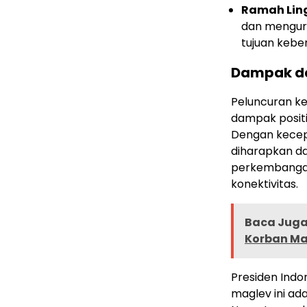
Ramah Lin
dan mengura
tujuan kebe
Dampak d
Peluncuran ke
dampak positif
Dengan kecepat
diharapkan d
perkembangan
konektivitas.
Baca Juga 
Korban Ma
Presiden Indo
maglev ini ad