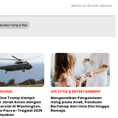
Berita ini 90 kali dibaca
ereta Tanpa Rel
SIONAL
LIFE STYLE & ENTERTAINMENT
 One Trump Hampir
Mengenalkan Pengelolaan
r Jarak Aman dengan
Uang pada Anak, Panduan
ersial di Washington,
Bertahap dari Usia Dini hingga
r Pasca-Tragedi 2025
Remaja
anyakan