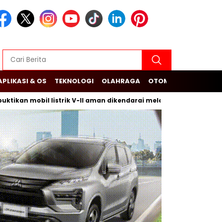
APLIKASI & OS
TEKNOLOGI
OLAHRAGA
OTOMOTIF
mobil listrik V-II aman dikendarai melewati banjir
Budi Ar