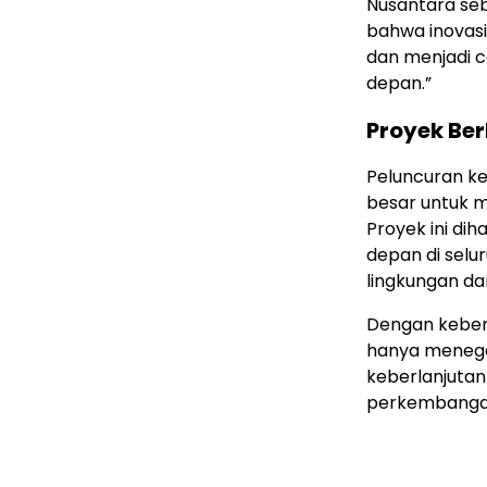
Nusantara seb
bahwa inovas
dan menjadi c
depan.”
Proyek Ber
Peluncuran ker
besar untuk m
Proyek ini di
depan di selu
lingkungan da
Dengan keberh
hanya menega
keberlanjutan
perkembangan 