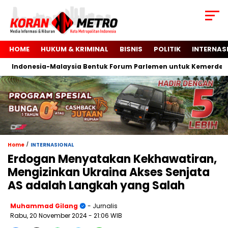
HOME
HUKUM & KRIMINAL
BISNIS
POLITIK
INTERNAS
Indonesia-Malaysia Bentuk Forum Parlemen untuk Kemerdekaan 
/
Home
INTERNASIONAL
Erdogan Menyatakan Kekhawatiran,
Mengizinkan Ukraina Akses Senjata
AS adalah Langkah yang Salah
Muhammad Gilang
- Jurnalis
Rabu, 20 November 2024
- 21:06 WIB