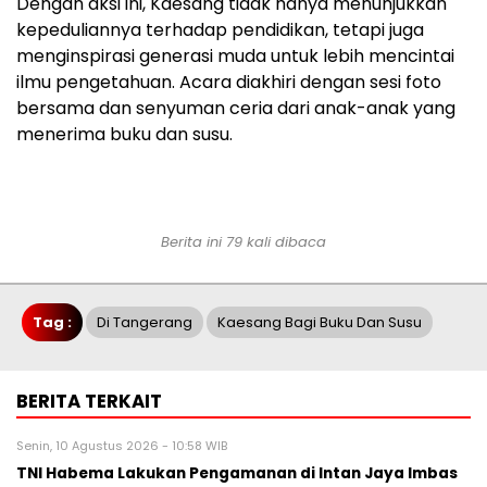
Dengan aksi ini, Kaesang tidak hanya menunjukkan
kepeduliannya terhadap pendidikan, tetapi juga
menginspirasi generasi muda untuk lebih mencintai
ilmu pengetahuan. Acara diakhiri dengan sesi foto
bersama dan senyuman ceria dari anak-anak yang
menerima buku dan susu.
Berita ini 79 kali dibaca
Tag :
Di Tangerang
Kaesang Bagi Buku Dan Susu
BERITA TERKAIT
Senin, 10 Agustus 2026 - 10:58 WIB
TNI Habema Lakukan Pengamanan di Intan Jaya Imbas