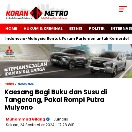
HOME
HUKUM & KRIMINAL
BISNIS
POLITIK
INTERNAS
Indonesia-Malaysia Bentuk Forum Parlemen untuk Kemerdekaan 
/
Home
NASIONAL
Kaesang Bagi Buku dan Susu di
Tangerang, Pakai Rompi Putra
Mulyono
Muhammad Gilang
- Jurnalis
Selasa, 24 September 2024
- 17:28 WIB