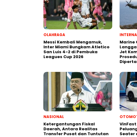
OLAHRAGA
INTERNA
Messi Kembali Mengamuk,
Marine
Inter Miami Bungkam Atletico
Langga
San Luis 4-2 di Pembuka
Jet Kom
Leagues Cup 2026
Prosedu
Dipert
NASIONAL
OTOMOT
Ketergantungan Fiskal
VinFast 
Daerah, Antara Realitas
Peluang
Transfer Pusat dan Tuntutan
Seater