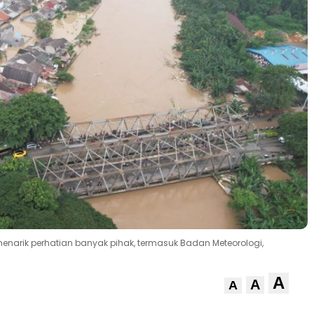
menarik perhatian banyak pihak, termasuk Badan Meteorologi,
A
A
A