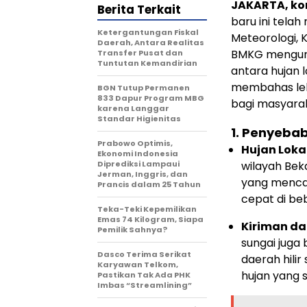
JAKARTA, k
Berita Terkait
baru ini tela
Ketergantungan Fiskal
Meteorologi, 
Daerah, Antara Realitas
BMKG mengung
Transfer Pusat dan
Tuntutan Kemandirian
antara hujan lo
membahas leb
BGN Tutup Permanen
833 Dapur Program MBG
bagi masyara
karena Langgar
Standar Higienitas
1.
Penyebab 
Prabowo Optimis,
Hujan Loka
Ekonomi Indonesia
Diprediksi Lampaui
wilayah Bek
Jerman, Inggris, dan
yang menca
Prancis dalam 25 Tahun
cepat di beb
Teka-Teki Kepemilikan
Emas 74 Kilogram, Siapa
Kiriman da
Pemilik Sahnya?
sungai juga
Dasco Terima Serikat
daerah hilir 
Karyawan Telkom,
hujan yang 
Pastikan Tak Ada PHK
Imbas “Streamlining”