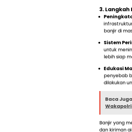
3.
Langkah 
Peningkata
infrastrukt
banjir di ma
Sistem Per
untuk menin
lebih siap m
Edukasi M
penyebab ba
dilakukan u
Baca Juga 
Wakapolri
Banjir yang m
dan kiriman a