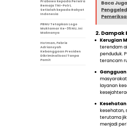
Prabowo kepada Perwira
Baca Juga 
Remaja TNI-Polri,
Penggeled
Setialah kepada Rakyat
Indonesia
Pemeriks
PBNU Tetapkan Logo
Muktamar Ke-35 NU, Ini
2.
Dampak B
Maknanya
Kerugian M
Hotman, Febrie
terendam ai
Adriansyah
Kebanggaan Presiden
penduduk. 
Dikriminalisasi Tanpa
terancam ru
Pamit
Gangguan A
masyarakat,
layanan kes
kesejahtera
Kesehatan 
kesehatan, 
terutama jik
menjadi per