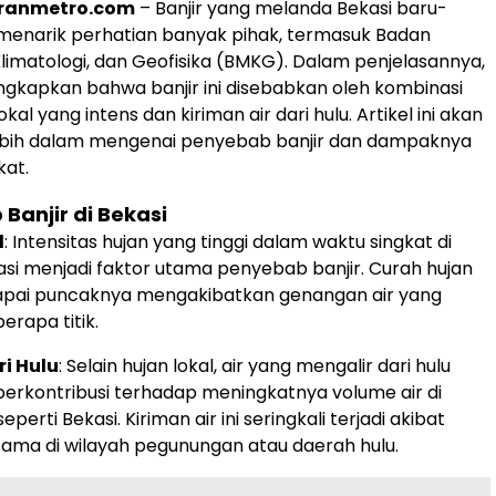
oranmetro.com
– Banjir yang melanda Bekasi baru-
h menarik perhatian banyak pihak, termasuk Badan
Klimatologi, dan Geofisika (BMKG). Dalam penjelasannya,
kapkan bahwa banjir ini disebabkan oleh kombinasi
kal yang intens dan kiriman air dari hulu. Artikel ini akan
ih dalam mengenai penyebab banjir dan dampaknya
kat.
Banjir di Bekasi
l
: Intensitas hujan yang tinggi dalam waktu singkat di
asi menjadi faktor utama penyebab banjir. Curah hujan
pai puncaknya mengakibatkan genangan air yang
erapa titik.
ri Hulu
: Selain hujan lokal, air yang mengalir dari hulu
 berkontribusi terhadap meningkatnya volume air di
seperti Bekasi. Kiriman air ini seringkali terjadi akibat
sama di wilayah pegunungan atau daerah hulu.