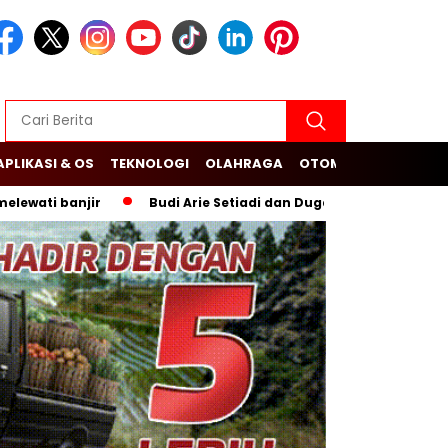
APLIKASI & OS
TEKNOLOGI
OLAHRAGA
OTOMOTIF
banjir
Budi Arie Setiadi dan Dugaan Bermain Judi di Faceb