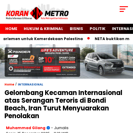
HOME
HUKUM & KRIMINAL
BISNIS
POLITIK
INTERNAS
lemen untuk Kemerdekaan Palestina
NETA buktikan mobil lis
/
Home
INTERNASIONAL
Gelombang Kecaman Internasional
atas Serangan Teroris di Bondi
Beach, Iran Turut Menyuarakan
Penolakan
Muhammad Gilang
- Jurnalis