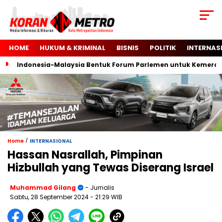
HOME
HUKUM & KRIMINAL
BISNIS
POLITIK
INTERNAS
Indonesia-Malaysia Bentuk Forum Parlemen untuk Kemerdekaan
/
Home
INTERNASIONAL
Hassan Nasrallah, Pimpinan
Hizbullah yang Tewas Diserang Israel
Muhammad Gilang
- Jurnalis
Sabtu, 28 September 2024
- 21:29 WIB