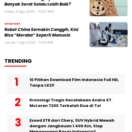
Banyak Serat Selalu Lebih Baik?
Sabtu, 8 Agu 2026 - 10:53 WIB
Internet
Robot China Semakin Canggih, Kini
Bisa “Meraba” Seperti Manusia
Jumat, 7 Agu 2026 - 11:03 WIB
TRENDING
10 Pilihan Download Film Indonesia Full HD,
Tanpa LK21!
Kronologi Tragis Kecelakaan Andra ST.
McLaren 720S Terbelah Dua di Tol
Exeed ET8 dari Chery, SUV Hybrid Mewah
dengan Jangkauan 1.400 Km, Siap
Menggoyang Pasar Indonesia?