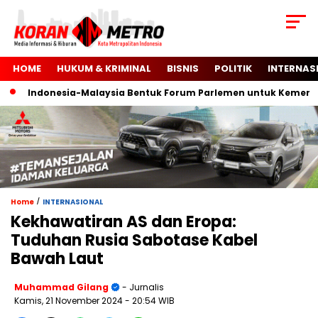
HOME
HUKUM & KRIMINAL
BISNIS
POLITIK
INTERNAS
Indonesia-Malaysia Bentuk Forum Parlemen untuk Kemerdekaa
/
Home
INTERNASIONAL
Kekhawatiran AS dan Eropa:
Tuduhan Rusia Sabotase Kabel
Bawah Laut
Muhammad Gilang
- Jurnalis
Kamis, 21 November 2024
- 20:54 WIB