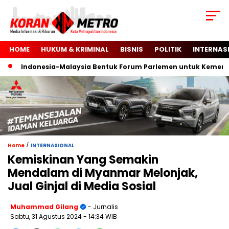
HOME
HUKUM & KRIMINAL
BISNIS
POLITIK
INTERNAS
Indonesia-Malaysia Bentuk Forum Parlemen untuk Kemerdekaa
/
Home
INTERNASIONAL
Kemiskinan Yang Semakin
Mendalam di Myanmar Melonjak,
Jual Ginjal di Media Sosial
Muhammad Gilang
- Jurnalis
Sabtu, 31 Agustus 2024
- 14:34 WIB