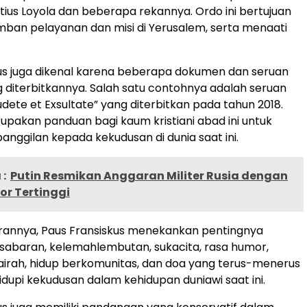
atius Loyola dan beberapa rekannya. Ordo ini bertujuan
ban pelayanan dan misi di Yerusalem, serta menaati
.
us juga dikenal karena beberapa dokumen dan seruan
g diterbitkannya. Salah satu contohnya adalah seruan
udete et Exsultate” yang diterbitkan pada tahun 2018.
rupakan panduan bagi kaum kristiani abad ini untuk
nggilan kepada kekudusan di dunia saat ini.
:
Putin Resmikan Anggaran Militer Rusia dengan
or Tertinggi
rannya, Paus Fransiskus menekankan pentingnya
sabaran, kelemahlembutan, sukacita, rasa humor,
airah, hidup berkomunitas, dan doa yang terus-menerus
upi kekudusan dalam kehidupan duniawi saat ini.