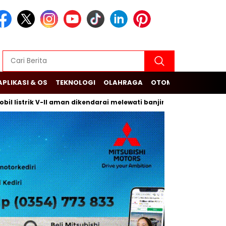
APLIKASI & OS
TEKNOLOGI
OLAHRAGA
OTOMOTIF
ik V-II aman dikendarai melewati banjir
Budi Arie Setiadi 