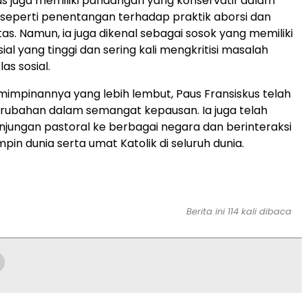
us juga memiliki pandangan yang konservatif dalam
 seperti penentangan terhadap praktik aborsi dan
as. Namun, ia juga dikenal sebagai sosok yang memiliki
ial yang tinggi dan sering kali mengkritisi masalah
as sosial.
mpinannya yang lebih lembut, Paus Fransiskus telah
bahan dalam semangat kepausan. Ia juga telah
jungan pastoral ke berbagai negara dan berinteraksi
in dunia serta umat Katolik di seluruh dunia.
Berita ini 114 kali dibaca