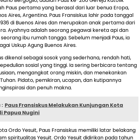
Mario Bergoglio, adalah Paus ke-266 Gereja Katolik
ah Paus pertama yang berasal dari luar benua Eropa,
nos Aires, Argentina. Paus Fransiskus lahir pada tanggal
936 di Buenos Aires dan merupakan anak pertama dari
ra. Ayahnya adalah seorang pegawai kereta api dan
 seorang ibu rumah tangga. Sebelum menjadi Paus, ia
gai Uskup Agung Buenos Aires.
us dikenal sebagai sosok yang sederhana, rendah hati,
epedulian sosial yang tinggi. Ia sering berbicara tentang
nusiaan, mengangkat orang miskin, dan menekankan
 Tuhan. Pidato, pemikiran, ucapan, dan kutipannya
enginspirasi dan penuh makna.
:
Paus Fransiskus Melakukan Kunjungan Kota
di Papua Nugini
ta Ordo Yesuit, Paus Fransiskus memiliki latar belakang
m spiritualitas Yesuit. Ordo Yesuit didirikan pada tahun