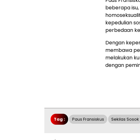
Paus Fransisk
beberapa isu,
homoseksualit
kepedulian sos
perbedaan kel
Dengan kepemi
membawa peru
melakukan kun
dengan pemimp
Tag :
Paus Fransiskus
Sekilas Sosok