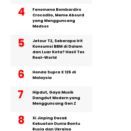
Fenomena Bombardiro
Crocodilo, Meme Absurd
yang Mengguncang
Medsos
Jetour T2, Seberapa Irit
Konsumsi BBM di Dalam
dan Luar Kota? Hasil Tes
Real-World
Honda Supra X 125 di
Malaysia
Hipdut, Gaya Musik
Dangdut Modern yang
Mengguncang Gen Z
Xi Jinping Desak
Kekuatan Dunia Bantu
Rusia dan Ukraina