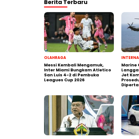
Berita Terbaru
OLAHRAGA
INTERNA
Messi Kembali Mengamuk,
Marine
Inter Miami Bungkam Atletico
Langga
San Luis 4-2 di Pembuka
Jet Kom
Leagues Cup 2026
Prosedu
Dipert