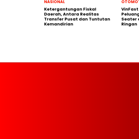
NASIONAL
OTOMOT
Ketergantungan Fiskal
VinFast 
Daerah, Antara Realitas
Peluang
Transfer Pusat dan Tuntutan
Seater
Kemandirian
Ringan