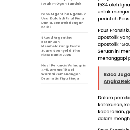
Ibrahim Ogah Tunduk
1534 oleh Ign
untuk mengem
Fans Argentina Ngamuk
perintah Paus
Usai Kalah di Final Piala
Dunia, Bentrok dengan
Polisi
Paus Fransisk
apostolik yan
Skuad Argentina
Ketahuan
apostolik “Ga
Membelakangi Pesta
Seruan ini me
Juara Spanyol di Final
Piala Dunia 2026
menanggapi pa
Hasil Perancis Vs Inggris
4-6, Drama 10 Gol
Baca Juga 
Warnai Kemenangan
Dramatis Tiga Singa
Angka Rek
Dalam pemiki
ketekunan, ke
keberanian, g
dalam menghid