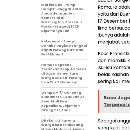
adalah Jorge 
Marine One Trump
Roma. Ia adal
Hampir Langgar Jarak
yaitu dari Bue
Aman dengan Jet
Komersial di
17 Desember 1
Washington, Prosedur
Pasca-Tragedi 2025
lima bersauda
Dipertanyakan
ibunya adalah
menjabat seba
Kekeringan Sungai
Danube Ungkap Bangkai
Kapal Perang Nazi dan
Paus Fransisk
Fosil Mamut
dan memiliki k
Hamas Sepakat
isu-isu kema
Serahkan Senjata Berat
di Gaza, Sementara
belas kasihan
Warga AS Nilai Perang
sering kali m
Iran Tak Sebanding
Gempa M 7,1 Guncang
Baca Juga 
Kumamoto, Ledakan di
Aeon Mall Picu
Terpencil 
Kepanikan, Sejumlah
Orang Terjebak
Sebagai anggo
Ditekan AS karena
Warga Israel Dilarang
yang kuat dala
Masuk Malaysia, Anwar