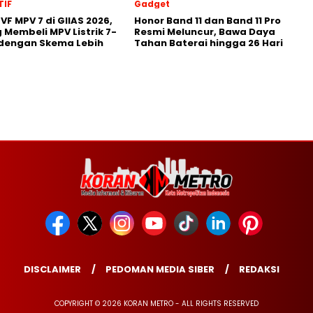
IF
Gadget
VF MPV 7 di GIIAS 2026,
Honor Band 11 dan Band 11 Pro
 Membeli MPV Listrik 7-
Resmi Meluncur, Bawa Daya
 dengan Skema Lebih
Tahan Baterai hingga 26 Hari
DISCLAIMER
PEDOMAN MEDIA SIBER
REDAKSI
COPYRIGHT © 2026 KORAN METRO - ALL RIGHTS RESERVED