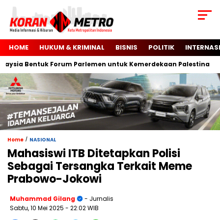
HOME
HUKUM & KRIMINAL
BISNIS
POLITIK
INTERNAS
sia Bentuk Forum Parlemen untuk Kemerdekaan Palestina
/
Home
NASIONAL
Mahasiswi ITB Ditetapkan Polisi
Sebagai Tersangka Terkait Meme
Prabowo-Jokowi
Muhammad Gilang
- Jurnalis
Sabtu, 10 Mei 2025
- 22:02 WIB