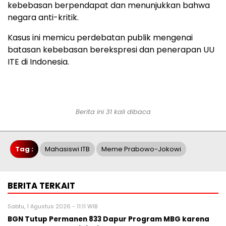
kebebasan berpendapat dan menunjukkan bahwa
negara anti-kritik.
Kasus ini memicu perdebatan publik mengenai
batasan kebebasan berekspresi dan penerapan UU
ITE di Indonesia.
Berita ini 31 kali dibaca
Tag :
Mahasiswi ITB
Meme Prabowo-Jokowi
BERITA TERKAIT
Sabtu, 1 Agustus 2026 - 11:11 WIB
BGN Tutup Permanen 833 Dapur Program MBG karena