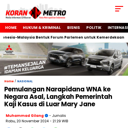
HOME
HUKUM & KRIMINAL
BISNIS
POLITIK
INTERNAS
sia-Malaysia Bentuk Forum Parlemen untuk Kemerdekaan Palest
/
Home
NASIONAL
Pemulangan Narapidana WNA ke
Negara Asal, Langkah Pemerintah
Kaji Kasus di Luar Mary Jane
Muhammad Gilang
- Jurnalis
Rabu, 20 November 2024
- 21:29 WIB