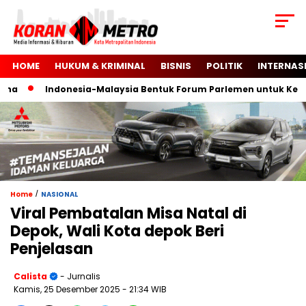
HOME
HUKUM & KRIMINAL
BISNIS
POLITIK
INTERNAS
Indonesia-Malaysia Bentuk Forum Parlemen untuk Kemerde
/
Home
NASIONAL
Viral Pembatalan Misa Natal di
Depok, Wali Kota depok Beri
Penjelasan
Calista
- Jurnalis
Kamis, 25 Desember 2025
- 21:34 WIB